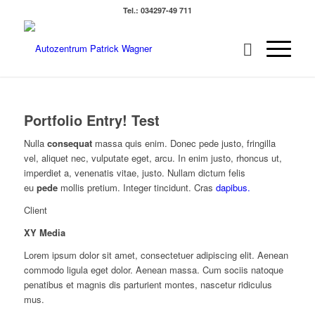
Tel.: 034297-49 711
Portfolio Entry! Test
Nulla
consequat
massa quis enim. Donec pede justo, fringilla
vel, aliquet nec, vulputate eget, arcu. In enim justo, rhoncus ut,
imperdiet a, venenatis vitae, justo. Nullam dictum felis
eu
pede
mollis pretium. Integer tincidunt. Cras
dapibus.
Client
XY Media
Lorem ipsum dolor sit amet, consectetuer adipiscing elit. Aenean
commodo ligula eget dolor. Aenean massa. Cum sociis natoque
penatibus et magnis dis parturient montes, nascetur ridiculus
mus.